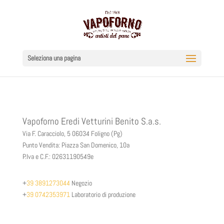
Seleziona una pagina
Vapoforno Eredi Vetturini Benito S.a.s.
Via F. Caracciolo, 5 06034 Foligno (Pg)
Punto Vendita: Piazza San Domenico, 10a
P.Iva e C.F.: 02631190549e
+
39 3891273044
Negozio
+
39 0742353971
Laboratorio di produzione