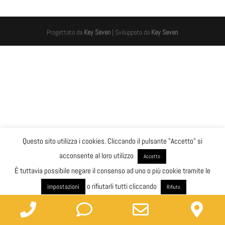
Progettato da
Key Seven
| Sviluppato da
Key Seven
Questo sito utilizza i cookies. Cliccando il pulsante "Accetto" si
acconsente al loro utilizzo
Accetto
È tuttavia possibile negare il consenso ad uno o più cookie tramite le
o rifiutarli tutti cliccando
impostazioni
Rifiuto
L'informativa in materia si può leggere sulla pagina
Privacy & Cookie policy
Phone
Phone
Email
Go
cancella cookie